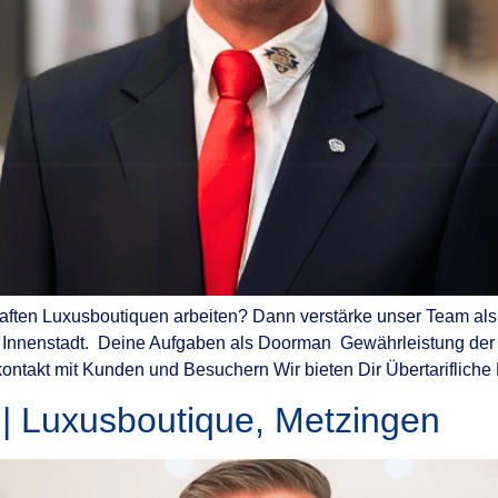
haften Luxusboutiquen arbeiten? Dann verstärke unser Team als
Innenstadt. Deine Aufgaben als Doorman Gewährleistung der a
ontakt mit Kunden und Besuchern Wir bieten Dir Übertarifliche E
) | Luxusboutique, Metzingen